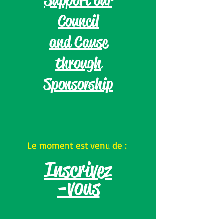
Support our
Council
and Cause
through
Sponsorship
Le moment est venu de :
Inscrivez
-vous