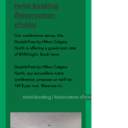
Hotel Booking
/
Réservation
d'hôtel
Our conference venue, the
DoubleTree by Hilton Calgary
North is offering a guestroom rate
of $149/night. Book here:
DoubleTree by Hilton Calgary
North, qui accueillera notre
conférence, propose un tarif de
149 $ par nuit. Réservez ici :
Hotel Booking / Réservation d'hôtel