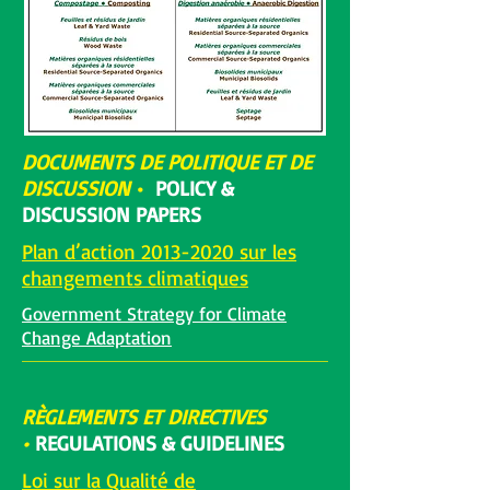
DOCUMENTS DE POLITIQUE ET DE
DISCUSSION
•
POLICY &
DISCUSSION PAPERS
Plan d’action 2013-2020 sur les
changements climatiques
Government Strategy for Climate
Change Adaptation
RÈGLEMENTS ET DIRECTIVES
•
REGULATIONS & GUIDELINES
Loi sur la Qualité de